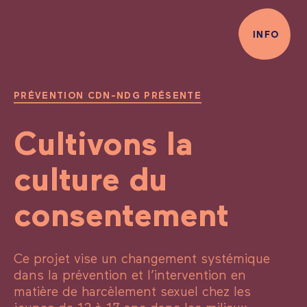
INFO
PRÉVENTION CDN-NDG PRÉSENTE
Harcèlement sexuel verbal
Blagues sexistes, grossières ou dégradantes
Cultivons la
Remarques sur l’apparence physique
Remarques sur la vie intime
Usage de termes familiers, dégradants, homophobes
culture du
ou sexistes
Utilisation de confidences insinuantes
consentement
Invitations répétées de toutes sortes
Expression de propositions sexuelles explicites
Emploi de promesses voilées ou ouvertes en échange
de faveur sexuelle
Ce projet vise un changement systémique
Etc.
dans la prévention et l’intervention en
matière de harcèlement sexuel chez les